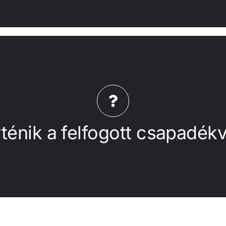
, méhlegelők stb.) öntözésére használják, kiváltva ezzel a
ntartók kiszivattyúzzák, és száraz időszakokban a közterüle
z Önkormányzat munkatársai folyamatosan követhetik az ö
rténik a felfogott csapadékv
ladóval ellátott kerül elhelyezésre, amely a tartályok te
Mi történik a felfogott csapadékvízzel?