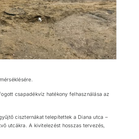
 mérséklésére.
lfogott csapadékvíz hatékony felhasználása az
gyűjtő ciszternákat telepítettek a Diana utca –
vő utcákra. A kivitelezést hosszas tervezés,