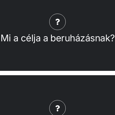
zívebbé váló csapadékmennyiség a jövőben minél kisebb ká
kormányzat projektben vállalt hosszú távú célja, hogy a k
LIFE Városi Eső projekt keretében jött létre, és a csapadé
Mi a célja a beruházásnak?
Mi a célja a beruházásnak?
eresnek bizonyulnak, további hasonló fejlesztés valósulhat
vissza kell tartani. A kerületben hasonló víztározó az Ö
 projekttel azt kívánja demonstrálni, hogy a vízgyűjtő ter