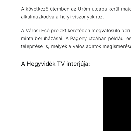
A következő ütemben az Üröm utcába kerül majd ke
alkalmazkodva a helyi viszonyokhoz.
A Városi Eső projekt keretében megvalósuló beru
minta beruházásai. A Pagony utcában például eső
telepítése is, melyek a valós adatok megismerés
A Hegyvidék TV interjúja: