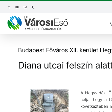
Kihagyás
Facebook
YouTube
Email:
Phone
Budapest Főváros XII. kerület He
Diana utcai felszín alat
A Hegyvidéki Ön
célja, hogy a f
következtében m