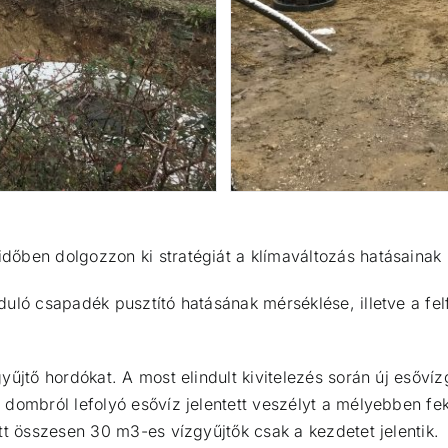
dőben dolgozzon ki stratégiát a klímaváltozás hatásainak
duló csapadék pusztító hatásának mérséklése, illetve a fe
yűjtő hordókat. A most elindult kivitelezés során ú
j esővíz
dombról lefolyó esővíz jelentett veszélyt a mélyebben fek
tt összesen 30 m3-es vízgyűjtők csak a kezdetet jelentik.