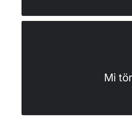
virágágyások, fasorok
összegyűjtött esővizet a zöldfelület fen
Önkormányzat szerverén gyűlnek, s így a
Mi tö
Minden tározó elemben egy automatikus je