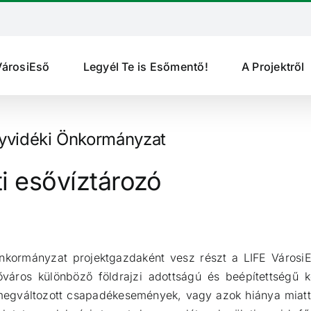
VárosiEső
Legyél Te is Esőmentő!
A Projektről
gyvidéki Önkormányzat
ti esővíztározó
kormányzat projektgazdaként vesz részt a LIFE VárosiEs
őváros különböző földrajzi adottságú és beépítettségű k
egváltozott csapadékesemények, vagy azok hiánya miatt 