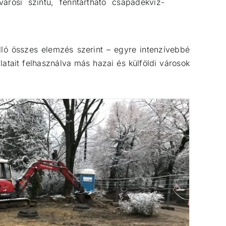
városi szintű, fenntartható csapadékvíz-
lló összes elemzés szerint – egyre intenzívebbé
atait felhasználva más hazai és külföldi városok