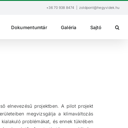
+36 70 938 8474
|
zoldpont@hegyvidek.hu
Dokumentumtár
Galéria
Sajtó
ő elnevezésű projektben. A pilot projekt
erületeiben megvizsgálja a klímaváltozás
kialakuló problémákat, és ennek tükrében