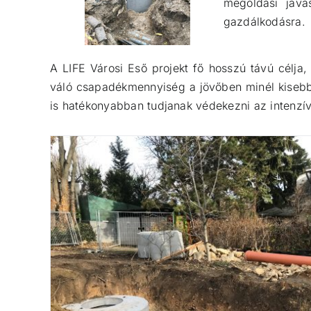
megoldási javas
gazdálkodásra.
A LIFE Városi Eső
projekt fő hosszú távú célja,
váló csapadékmennyiség a jövőben minél kisebb k
is hatékonyabban tudjanak védekezni az intenzív