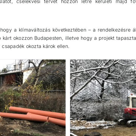
latot, cselekvési tervet hozzon létre kerületi majd fő
 hogy a klímaváltozás következtében – a rendelkezésre á
árt okozzon Budapesten, illetve hogy a projekt tapasztal
 csapadék okozta károk ellen.