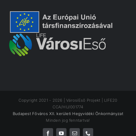
Copyright 2021 -
2026 | VárosiEső Projekt | LIFE20
CCA/HU/001774
Budapest Főváros XII. kerületi Hegyvidéki Önkormányzat
Minden jog fenntartva!
Facebook
YouTube
Email:
Phone