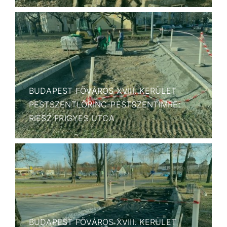
BUDAPEST FŐVÁROS XVIII. KERÜLET
PESTSZENTLŐRINC-PESTSZENTIMRE:
RIESZ FRIGYES UTCA
BUDAPEST FŐVÁROS XVIII. KERÜLET