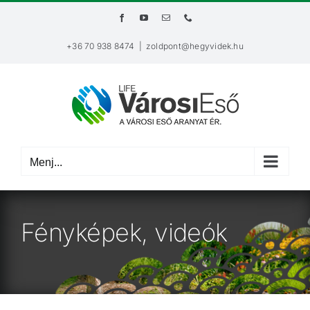
Kihagyás
Facebook
YouTube
Email:
Phone
+36 70 938 8474
|
zoldpont@hegyvidek.hu
Menj...
Fényképek, videók