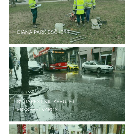
DIANA PARK ESŐKERT
BUDAPEST VII. KERÜLET
ERZSÉBETVÁROS