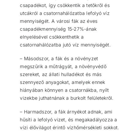
csapadékot, így csökkentik a tetőkről és
utcákról a csatornahálózatba lefolyó víz
mennyiségét. A városi fák az éves
csapadékmennyiség
15-27%-ának
elnyelésével csökkenthetik a
csatornahálózatba jutó víz mennyiségét
.
– Másodszor, a fák és a növényzet
megszűrik a műtrágyát, a növényvédő
szereket, az állati hulladékot és más
szennyező anyagokat, amelyek ennek
hiányában könnyen a csatornákba, nyílt
vizekbe juthatnának a burkolt felületekről.
– Harmadszor, a fák árnyékot adnak, ami
hűsíti a lefolyó vizet, és megakadályozza a
vízi élővilágot érintő vízhőmérsékleti sokkot.