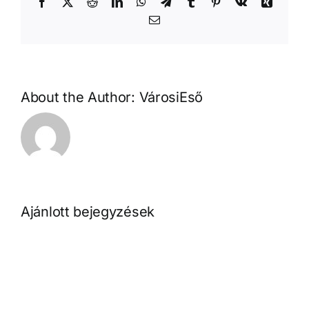
Facebook
X
Reddit
LinkedIn
WhatsApp
Telegram
Tumblr
Pinterest
Vk
Xing
Email:
About the Author:
VárosiEső
Ajánlott bejegyzések