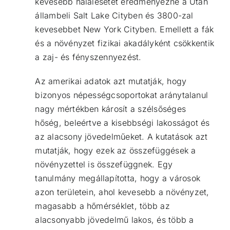
kevesebb halálesetet eredményezne a Utah
állambeli Salt Lake Cityben és 3800-zal
kevesebbet New York Cityben. Emellett a fák
és a növényzet fizikai akadályként csökkentik
a zaj- és fényszennyezést.
Az amerikai adatok azt mutatják, hogy
bizonyos népességcsoportokat aránytalanul
nagy mértékben károsít a szélsőséges
hőség, beleértve a kisebbségi lakosságot és
az alacsony jövedelműeket. A kutatások azt
mutatják, hogy ezek az összefüggések a
növényzettel is összefüggnek.
Egy
tanulmány
megállapította, hogy a városok
azon területein, ahol kevesebb a növényzet,
magasabb a hőmérséklet, több az
alacsonyabb jövedelmű lakos, és több a