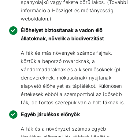
spanyolajkú vagy fekete bőrű lakos. (További
információ a
Hősziget és méltányosság
weboldalon.)
Élőhelyet biztosítanak a vadon élő
állatoknak, növelik a biodiverzitást
A fák és más növények számos fajnak,
köztük a beporzó rovaroknak, a
vándormadaraknak és a kisemlősöknek (pl.
denevéreknek, mókusoknak) nyújtanak
alapvető élőhelyet és táplálékot. Különösen
értékesek ebből a szempontból az idősebb
fák, de fontos szerepük van a holt fáknak is.
Egyéb járulékos előnyök
A fák és a növényzet számos
egyéb
járulékos előnnyel
jár, többek között a