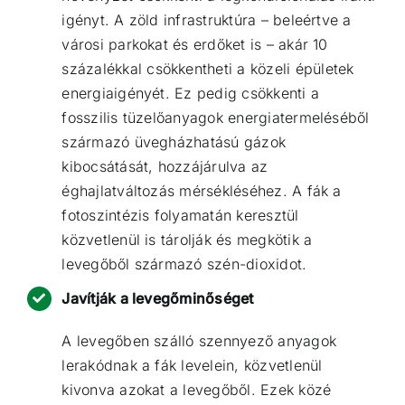
igényt. A zöld infrastruktúra – beleértve a
városi parkokat és erdőket is – akár 10
százalékkal
csökkentheti a közeli épületek
energiaigényét
. Ez pedig csökkenti a
fosszilis tüzelőanyagok energiatermeléséből
származó üvegházhatású gázok
kibocsátását, hozzájárulva az
éghajlatváltozás mérsékléséhez. A fák a
fotoszintézis folyamatán keresztül
közvetlenül is tárolják és megkötik a
levegőből származó szén-dioxidot.
Javítják a levegőminőséget
A levegőben szálló szennyező anyagok
lerakódnak a fák levelein, közvetlenül
kivonva azokat a levegőből. Ezek közé