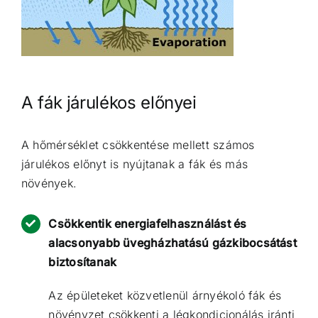
A fák járulékos előnyei
A hőmérséklet csökkentése mellett számos
járulékos előnyt is nyújtanak a fák és más
növények.
Csökkentik energiafelhasználást és
alacsonyabb üvegházhatású gázkibocsátást
biztosítanak
Az épületeket közvetlenül árnyékoló fák és
növényzet csökkenti a légkondicionálás iránti