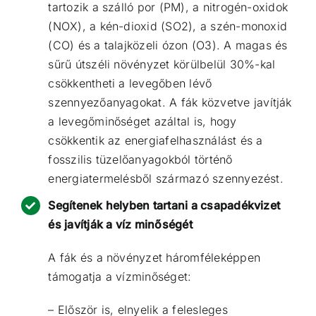
tartozik a szálló por (PM), a nitrogén-oxidok
(NOX), a kén-dioxid (SO2), a szén-monoxid
(CO) és a talajközeli ózon (O3). A magas és
sűrű útszéli növényzet körülbelül
30%-kal
csökkentheti a levegőben lévő
szennyezőanyagokat
. A fák közvetve javítják
a levegőminőséget azáltal is, hogy
csökkentik az energiafelhasználást és a
fosszilis tüzelőanyagokból történő
energiatermelésből származó szennyezést.
Segítenek helyben tartani a csapadékvizet
és javítják a víz minőségét
A fák és a növényzet háromféleképpen
támogatja a vízminőséget:
– Először is, elnyelik a felesleges