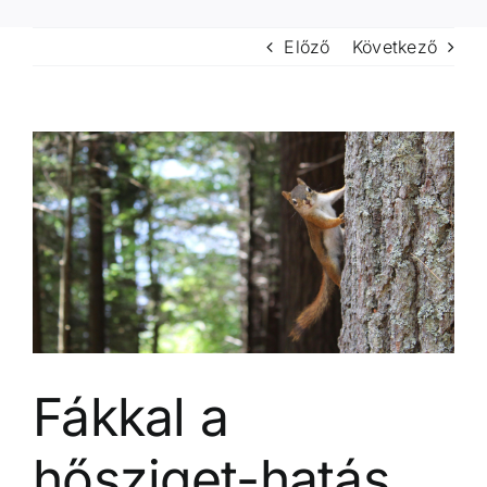
Előző
Következő
View
Larger
Image
Fákkal a
hősziget-hatás