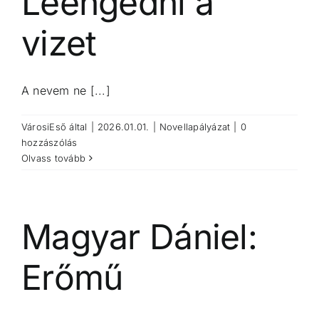
Leengedni a
vizet
A nevem ne [...]
VárosiEső
által
|
2026.01.01.
|
Novellapályázat
|
0
hozzászólás
Olvass tovább
Magyar Dániel:
Erőmű