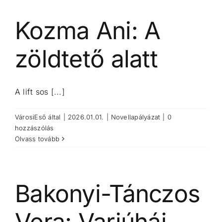
Kozma Ani: A
zöldtető alatt
A lift sos [...]
VárosiEső
által
|
2026.01.01.
|
Novellapályázat
|
0
hozzászólás
Olvass tovább
Bakonyi-Tánczos
Vera: Varjúháj