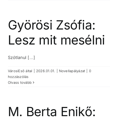
Györösi Zsófia:
Lesz mit mesélni
Szótlanul [...]
VárosiEső
által
|
2026.01.01.
|
Novellapályázat
|
0
hozzászólás
Olvass tovább
M. Berta Enikő: