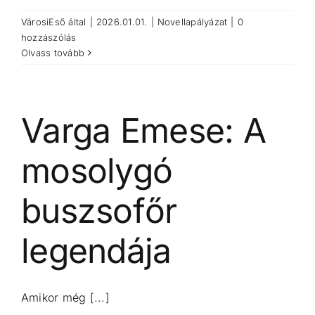
VárosiEső
által
|
2026.01.01.
|
Novellapályázat
|
0
hozzászólás
Olvass tovább
Varga Emese: A
mosolygó
buszsofőr
legendája
Amikor még [...]