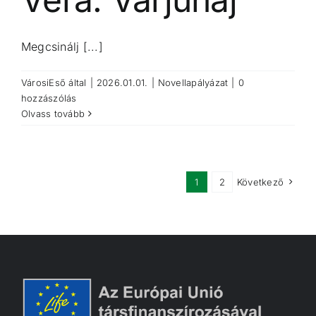
Megcsinálj [...]
VárosiEső
által
|
2026.01.01.
|
Novellapályázat
|
0
hozzászólás
Olvass tovább
1
2
Következő