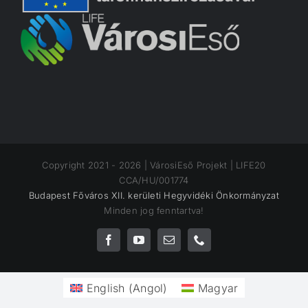
Copyright 2021 -
2026 | VárosiEső Projekt | LIFE20
CCA/HU/001774
Budapest Főváros XII. kerületi Hegyvidéki Önkormányzat
Minden jog fenntartva!
Facebook
YouTube
Email:
Phone
English
(
Angol
)
Magyar