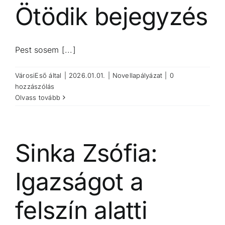
Ötödik bejegyzés
Pest sosem [...]
VárosiEső
által
|
2026.01.01.
|
Novellapályázat
|
0
hozzászólás
Olvass tovább
Sinka Zsófia:
Igazságot a
felszín alatti