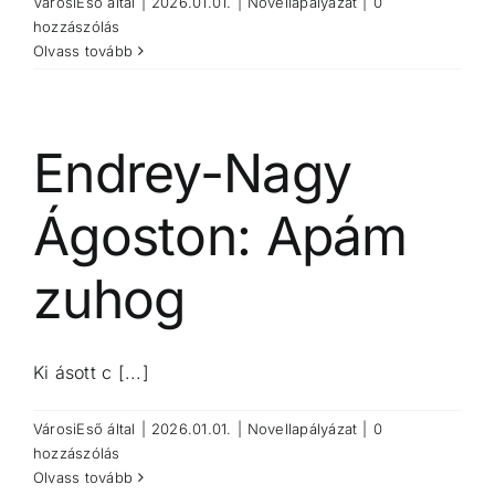
VárosiEső
által
|
2026.01.01.
|
Novellapályázat
|
0
hozzászólás
Olvass tovább
Endrey-Nagy
Ágoston: Apám
zuhog
Ki ásott c [...]
VárosiEső
által
|
2026.01.01.
|
Novellapályázat
|
0
hozzászólás
Olvass tovább