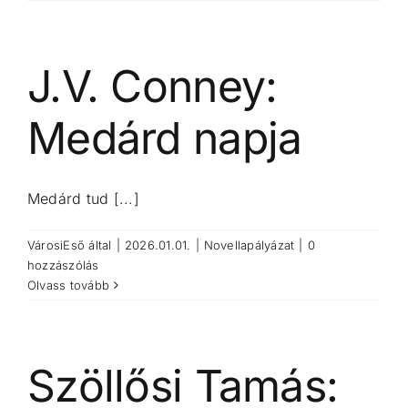
J.V. Conney:
Medárd napja
Medárd tud [...]
VárosiEső
által
|
2026.01.01.
|
Novellapályázat
|
0
hozzászólás
Olvass tovább
Szöllősi Tamás: