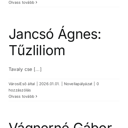
Olvass tovább
Jancsó Ágnes:
Tűzliliom
Tavaly cse [...]
VárosiEső
által
|
2026.01.01.
|
Novellapályázat
|
0
hozzászólás
Olvass tovább
Vágnerné Gábor