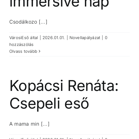
immersive nap
Csodálkozo [...]
VárosiEső
által
|
2026.01.01.
|
Novellapályázat
|
0
hozzászólás
Olvass tovább
Kopácsi Renáta:
Csepeli eső
A mama min [...]