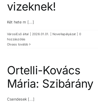
vizeknek!
Két hete m [...]
VárosiEső
által
|
2026.01.01.
|
Novellapályázat
|
0
hozzászólás
Olvass tovább
Ortelli-Kovács
Mária: Szibárány
Csendesek [...]