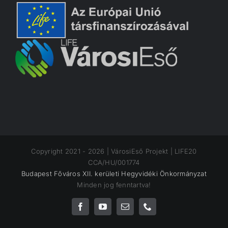
Copyright 2021 -
2026 | VárosiEső Projekt | LIFE20
CCA/HU/001774
Budapest Főváros XII. kerületi Hegyvidéki Önkormányzat
Minden jog fenntartva!
Facebook
YouTube
Email:
Phone