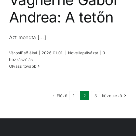
Andrea: A tetőn
Azt mondta [...]
VárosiEső
által
|
2026.01.01.
|
Novellapályázat
|
0
hozzászólás
Olvass tovább
Előző
1
2
3
Következő