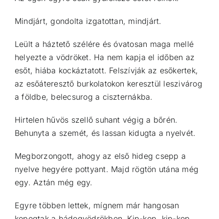
Mindjárt, gondolta izgatottan, mindjárt.
Leült a háztető szélére és óvatosan maga mellé
helyezte a vödröket. Ha nem kapja el időben az
esőt, hiába kockáztatott. Felszívják az esőkertek,
az esőáteresztő burkolatokon keresztül leszivárog
a földbe, belecsurog a ciszternákba.
Hirtelen hűvös szellő suhant végig a bőrén.
Behunyta a szemét, és lassan kidugta a nyelvét.
Megborzongott, ahogy az első hideg csepp a
nyelve hegyére pottyant. Majd rögtön utána még
egy. Aztán még egy.
Egyre többen lettek, mígnem már hangosan
kopogtak a bádogvödrökben. Kip-kop, kip-kop,