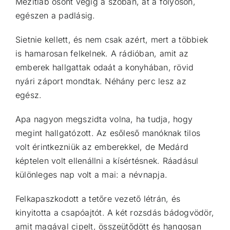
Mezítláb osont végig a szobán, át a folyosón,
egészen a padlásig.
Sietnie kellett, és nem csak azért, mert a többiek
is hamarosan felkelnek. A rádióban, amit az
emberek hallgattak odaát a konyhában, rövid
nyári záport mondtak. Néhány perc lesz az
egész.
Apa nagyon megszidta volna, ha tudja, hogy
megint hallgatózott. Az esőleső manóknak tilos
volt érintkezniük az emberekkel, de Medárd
képtelen volt ellenállni a kísértésnek. Ráadásul
különleges nap volt a mai: a névnapja.
Felkapaszkodott a tetőre vezető létrán, és
kinyitotta a csapóajtót. A két rozsdás bádogvödör,
amit magával cipelt, összeütődött és hangosan