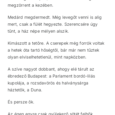
megzörrent a kezében.
Medárd megdermedt. Még levegőt venni is alig
mert, csak a fülét hegyezte. Szerencsére úgy
tűnt, a ház népe mélyen alszik.
Kimászott a tetőre. A cserepek még forrók voltak
a hetek óta tartó hőségtől, bár már nem tűztek
olyan elviselhetetlenül, mint napközben.
A szíve nagyot dobbant, ahogy elé tárult az
ébredező Budapest: a Parlament bordó-lilás
kupolája, a rozsdavörös és halványsárga
háztetők, a Duna.
És persze ők.
Az égen egyre csak gyülekező sötét felhők.