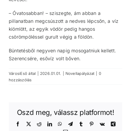
– Óvatosabban! – sziszegte, ám abban a
pillanatban megcsúszott a nedves lépcsőn, a víz
kiömlött, az egyik vödör pedig hangos
csörömpöléssel gurult végig a földön.
Büntetésből negyven napig mosogatniuk kellett.
Szerencsére, esővíz volt bőven.
VárosiEső
által
|
2026.01.01.
|
Novellapályázat
|
0
hozzászólás
Oszd meg, válassz platformot!
Facebook
X
Reddit
LinkedIn
WhatsApp
Telegram
Tumblr
Pinterest
Vk
Xing