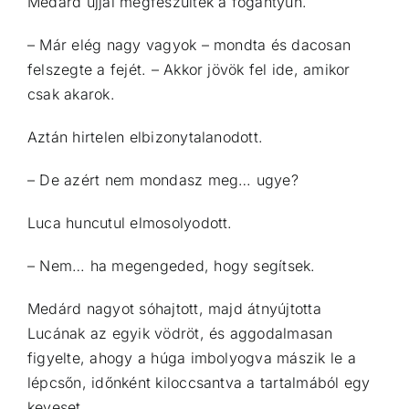
Medárd ujjai megfeszültek a fogantyún.
– Már elég nagy vagyok – mondta és dacosan
felszegte a fejét. – Akkor jövök fel ide, amikor
csak akarok.
Aztán hirtelen elbizonytalanodott.
– De azért nem mondasz meg… ugye?
Luca huncutul elmosolyodott.
– Nem… ha megengeded, hogy segítsek.
Medárd nagyot sóhajtott, majd átnyújtotta
Lucának az egyik vödröt, és aggodalmasan
figyelte, ahogy a húga imbolyogva mászik le a
lépcsőn, időnként kiloccsantva a tartalmából egy
keveset.