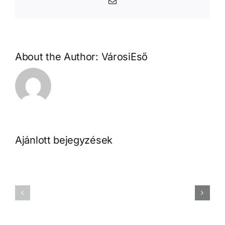
Email:
About the Author:
VárosiEső
Ajánlott bejegyzések
Palotai
Péter:
Magyar
Leengedni
Dániel:
a
Erőmű