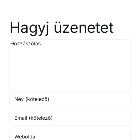
vizet
Hagyj üzenetet
Hozzászólás