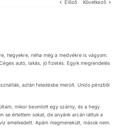
Előző
Következő
ekre, hegyekre, néha még a medvékre is vágyom.
Céges autó, lakás, jó fizetés. Egyik megrendelés
asználták, aztán feledésbe merült. Uniós pénzből
oltam, mikor beomlott egy szárny, és a hegy
n se értettem sokat, de anyánk arcán láttuk a
, a víz emelkedett. Apám megmenekült, mások nem.