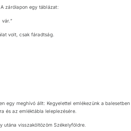
 A zárólapon egy táblázat:
 vár.”
at volt, csak fáradtság.
n egy meghívó állt: Kegyelettel emlékezünk a balesetben e
a és az emléktábla leleplezésére.
y utána visszaköltözöm Székelyföldre.