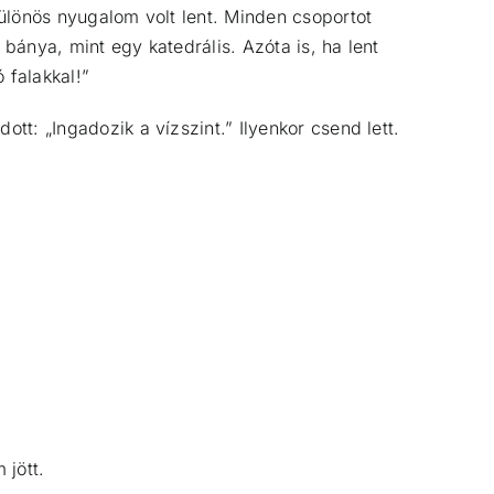
különös nyugalom volt lent. Minden csoportot
a bánya, mint egy katedrális. Azóta is, ha lent
 falakkal!”
tt: „Ingadozik a vízszint.” Ilyenkor csend lett.
 jött.