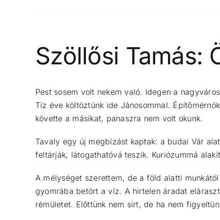
Szöllősi Tamás: 
Pest sosem volt nekem való. Idegen a nagyváros
Tíz éve költöztünk ide Jánosommal. Építőmérnökké
követte a másikat, panaszra nem volt okunk.
Tavaly egy új megbízást kaptak: a budai Vár alat
feltárják, látogathatóvá teszik. Kuriózummá alakí
A mélységet szerettem, de a föld alatti munkátó
gyomrába betört a víz. A hirtelen áradat elárasz
rémületet. Előttünk nem sírt, de ha nem figyelt