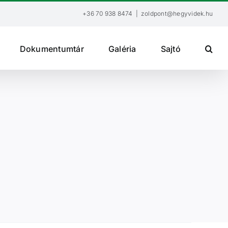
+36 70 938 8474
|
zoldpont@hegyvidek.hu
Dokumentumtár
Galéria
Sajtó