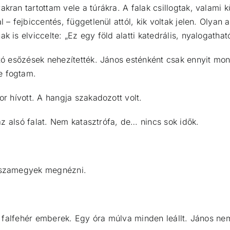
akran tartottam vele a túrákra. A falak csillogtak, valami 
 – fejbiccentés, függetlenül attól, kik voltak jelen. Olyan 
 is elviccelte: „Ez egy föld alatti katedrális, nyalogatható
tó esőzések nehezítették. János esténként csak ennyit mondo
e fogtam.
or hívott. A hangja szakadozott volt.
 az alsó falat. Nem katasztrófa, de… nincs sok idők.
isszamegyek megnézni.
t, falfehér emberek. Egy óra múlva minden leállt. János nem