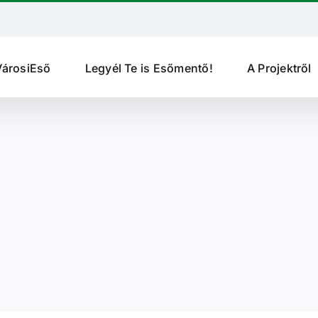
VárosiEső
Legyél Te is Esőmentő!
A Projektről