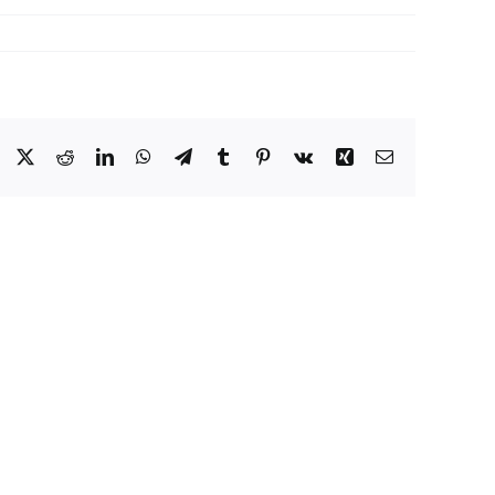
Facebook
X
Reddit
LinkedIn
WhatsApp
Telegram
Tumblr
Pinterest
Vk
Xing
Email: