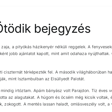
Ötödik bejegyzés
 zaja, a pityókás házikenyér nélküli reggelek. A fenyves
nt jobb ajánlatot kapott, mint amit odahaza nyújthattak. 
ti ciszternát térképezték fel. A második világháborúban h
tják, mint Isztambulban az Elsüllyedt Palotát.
l mindig irtóztam. Apám bányász volt Parajdon. Tíz éves v
totta az alagutakat. A húgom és öcsém még kicsik voltak, é
ünk, zokogott. A mentés lassan haladt, omlásveszély volt