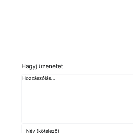
Palotai
Péter:
Leengedni
a
vizet
Hagyj üzenetet
Hozzászólás