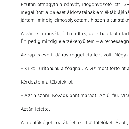
Ezután otthagyta a bányát, idegenvezető lett. Gy
megállított a baleset áldozatainak emléktáblájánál
jártam, mindig elmosolyodtam, hiszen a turistáknak
A várbeli munkák jól haladtak, de a hetek óta tar
Én pedig mindig elérzékenyültem – a terhességr
Aznap is esett. János reggel óta lent volt. Négyk
– Ki kell ürítenünk a főágnál. A víz most törte át
Kérdeztem a többiekről.
– Azt hiszem, Kovács bent maradt. Az új fiú. V
Aztán letette.
A mentők éjjel hozták fel az első túlélőket. Ázot