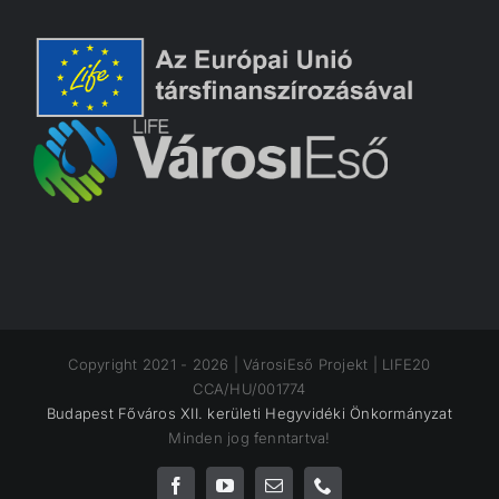
Copyright 2021 -
2026 | VárosiEső Projekt | LIFE20
CCA/HU/001774
Budapest Főváros XII. kerületi Hegyvidéki Önkormányzat
Minden jog fenntartva!
Facebook
YouTube
Email:
Phone