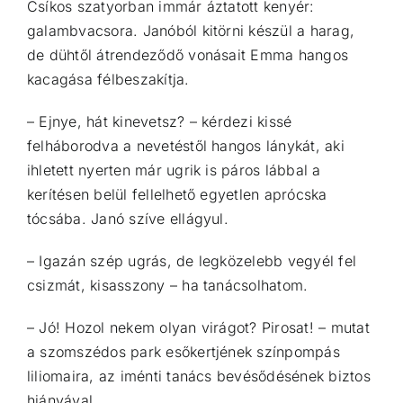
Csíkos szatyorban immár áztatott kenyér:
galambvacsora. Janóból kitörni készül a harag,
de dühtől átrendeződő vonásait Emma hangos
kacagása félbeszakítja.
– Ejnye, hát kinevetsz? – kérdezi kissé
felháborodva a nevetéstől hangos lánykát, aki
ihletett nyerten már ugrik is páros lábbal a
kerítésen belül fellelhető egyetlen aprócska
tócsába. Janó szíve ellágyul.
– Igazán szép ugrás, de legközelebb vegyél fel
csizmát, kisasszony – ha tanácsolhatom.
– Jó! Hozol nekem olyan virágot? Pirosat! – mutat
a szomszédos park esőkertjének színpompás
liliomaira, az iménti tanács bevésődésének biztos
hiányával.