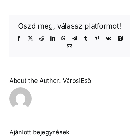
Oszd meg, válassz platformot!
Facebook
X
Reddit
LinkedIn
WhatsApp
Telegram
Tumblr
Pinterest
Vk
Xing
Email:
About the Author:
VárosiEső
Ajánlott bejegyzések