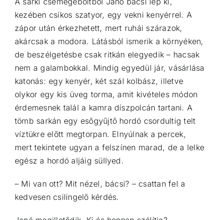
A sarki csemegeboltból Janó bácsi lép ki,
kezében csíkos szatyor, egy vekni kenyérrel. A
zápor után érkezhetett, mert ruhái szárazok,
akárcsak a modora. Látásból ismerik a környéken,
de beszélgetésbe csak ritkán elegyedik – hacsak
nem a galambokkal. Mindig egyedül jár, vásárlása
katonás: egy kenyér, két szál kolbász, illetve
olykor egy kis üveg torma, amit kivételes módon
érdemesnek talál a kamra díszpolcán tartani. A
tömb sarkán egy esőgyűjtő hordó csordultig telt
víztükre előtt megtorpan. Elnyúlnak a percek,
mert tekintete ugyan a felszínen marad, de a lelke
egész a hordó aljáig süllyed.
– Mi van ott? Mit nézel, bácsi? – csattan fel a
kedvesen csilingelő kérdés.
Janó megilletődik. Ki és honnan szólítja?