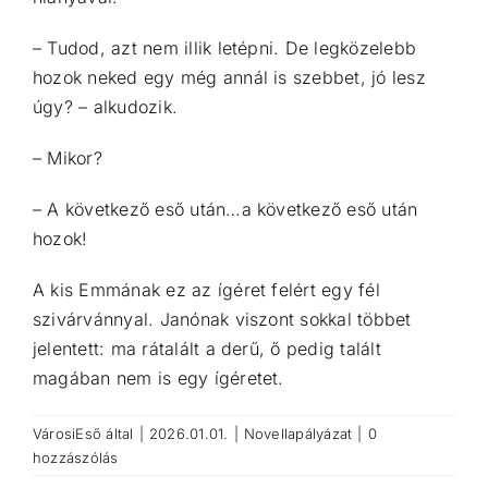
– Tudod, azt nem illik letépni. De legközelebb
hozok neked egy még annál is szebbet, jó lesz
úgy? – alkudozik.
– Mikor?
– A következő eső után…a következő eső után
hozok!
A kis Emmának ez az ígéret felért egy fél
szivárvánnyal. Janónak viszont sokkal többet
jelentett: ma rátalált a derű, ő pedig talált
magában nem is egy ígéretet.
VárosiEső
által
|
2026.01.01.
|
Novellapályázat
|
0
hozzászólás