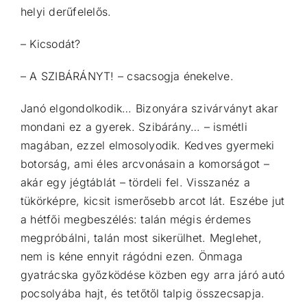
helyi derűfelelős.
– Kicsodát?
– A SZIBÁRÁNYT! – csacsogja énekelve.
Janó elgondolkodik… Bizonyára szivárványt akar
mondani ez a gyerek. Szibárány… – ismétli
magában, ezzel elmosolyodik. Kedves gyermeki
botorság, ami éles arcvonásain a komorságot –
akár egy jégtáblát – tördeli fel. Visszanéz a
tükörképre, kicsit ismerősebb arcot lát. Eszébe jut
a hétfői megbeszélés: talán mégis érdemes
megpróbálni, talán most sikerülhet. Meglehet,
nem is kéne ennyit rágódni ezen. Önmaga
gyatrácska győzködése közben egy arra járó autó
pocsolyába hajt, és tetőtől talpig összecsapja.