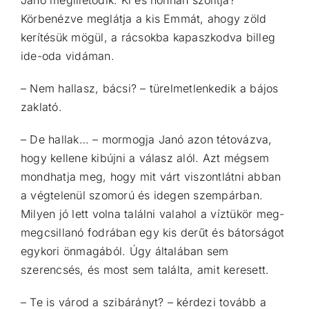
Körbenézve meglátja a kis Emmát, ahogy zöld
kerítésük mögül, a rácsokba kapaszkodva billeg
ide-oda vidáman.
– Nem hallasz, bácsi? – türelmetlenkedik a bájos
zaklató.
– De hallak… – mormogja Janó azon tétovázva,
hogy kellene kibújni a válasz alól. Azt mégsem
mondhatja meg, hogy mit várt viszontlátni abban
a végtelenül szomorú és idegen szempárban.
Milyen jó lett volna találni valahol a víztükör meg-
megcsillanó fodrában egy kis derűt és bátorságot
egykori önmagából. Úgy általában sem
szerencsés, és most sem találta, amit keresett.
– Te is várod a szibárányt? – kérdezi tovább a