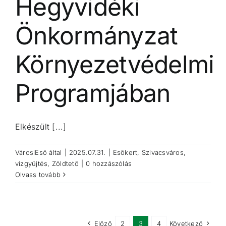
Hegyvidéki
Önkormányzat
Környezetvédelmi
Programjában
Elkészült [...]
VárosiEső
által
|
2025.07.31.
|
Esőkert
,
Szivacsváros
,
vízgyűjtés
,
Zöldtető
|
0 hozzászólás
Olvass tovább
Előző
2
3
4
Következő