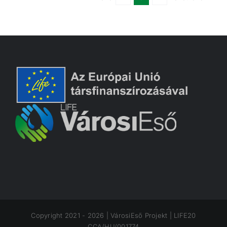
Copyright 2021 -
2026 | VárosiEső Projekt | LIFE20
CCA/HU/001774