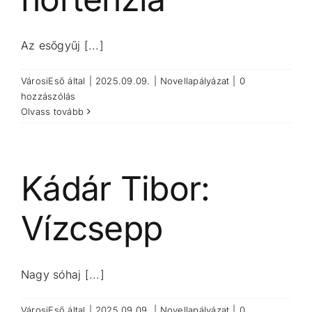
Az esőgyűj [...]
VárosiEső
által
|
2025.09.09.
|
Novellapályázat
|
0
hozzászólás
Olvass tovább
Kádár Tibor:
Vízcsepp
Nagy sóhaj [...]
VárosiEső
által
|
2025.09.09.
|
Novellapályázat
|
0