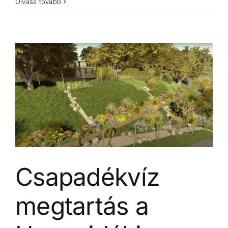
Olvass tovább
Csapadékvíz
megtartás a