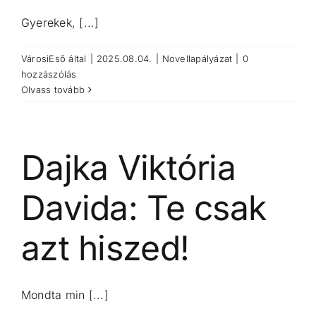
Gyerekek, [...]
VárosiEső
által
|
2025.08.04.
|
Novellapályázat
|
0
hozzászólás
Olvass tovább
Dajka Viktória
Davida: Te csak
azt hiszed!
Mondta min [...]