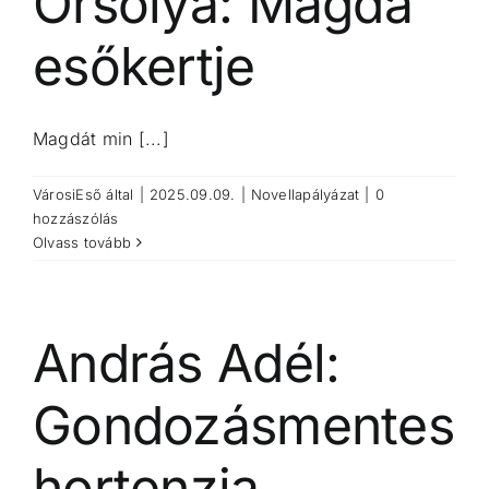
Orsolya: Magda
esőkertje
Magdát min [...]
VárosiEső
által
|
2025.09.09.
|
Novellapályázat
|
0
hozzászólás
Olvass tovább
András Adél:
Gondozásmentes
hortenzia