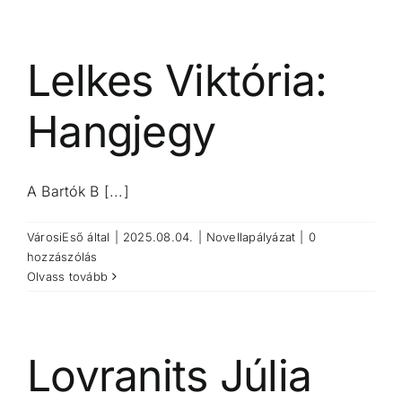
Lelkes Viktória:
Hangjegy
A Bartók B [...]
VárosiEső
által
|
2025.08.04.
|
Novellapályázat
|
0
hozzászólás
Olvass tovább
Lovranits Júlia