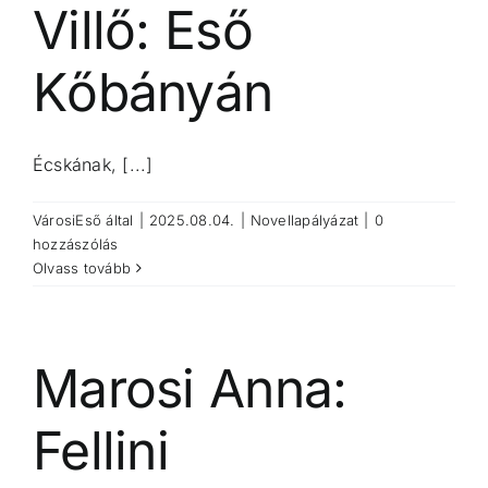
Villő: Eső
Kőbányán
Écskának, [...]
VárosiEső
által
|
2025.08.04.
|
Novellapályázat
|
0
hozzászólás
Olvass tovább
Marosi Anna:
Fellini