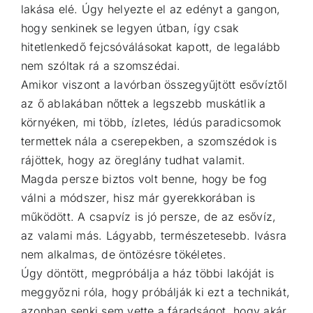
lakása elé. Úgy helyezte el az edényt a gangon,
hogy senkinek se legyen útban, így csak
hitetlenkedő fejcsóválásokat kapott, de legalább
nem szóltak rá a szomszédai.
Amikor viszont a lavórban összegyűjtött esővíztől
az ő ablakában nőttek a legszebb muskátlik a
környéken, mi több, ízletes, lédús paradicsomok
termettek nála a cserepekben, a szomszédok is
rájöttek, hogy az öreglány tudhat valamit.
Magda persze biztos volt benne, hogy be fog
válni a módszer, hisz már gyerekkorában is
működött. A csapvíz is jó persze, de az esővíz,
az valami más. Lágyabb, természetesebb. Ivásra
nem alkalmas, de öntözésre tökéletes.
Úgy döntött, megpróbálja a ház többi lakóját is
meggyőzni róla, hogy próbálják ki ezt a technikát,
azonban senki sem vette a fáradságot, hogy akár