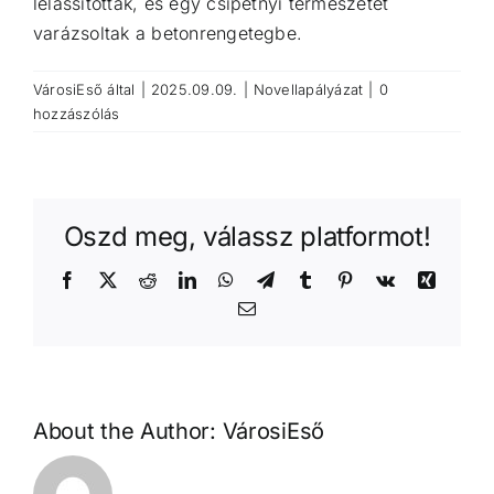
lelassítottak, és egy csipetnyi természetet
varázsoltak a betonrengetegbe.
VárosiEső
által
|
2025.09.09.
|
Novellapályázat
|
0
hozzászólás
Oszd meg, válassz platformot!
Facebook
X
Reddit
LinkedIn
WhatsApp
Telegram
Tumblr
Pinterest
Vk
Xing
Email:
About the Author:
VárosiEső