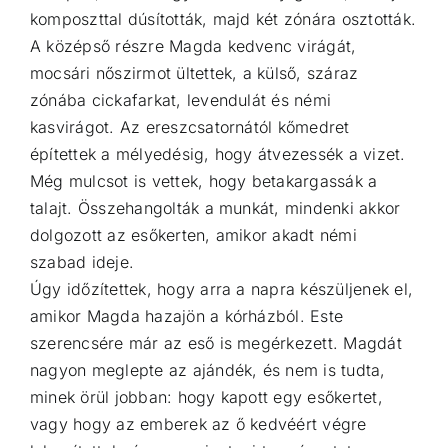
komposzttal dúsították, majd két zónára osztották.
A középső részre Magda kedvenc virágát,
mocsári nőszirmot ültettek, a külső, száraz
zónába cickafarkat, levendulát és némi
kasvirágot. Az ereszcsatornától kőmedret
építettek a mélyedésig, hogy átvezessék a vizet.
Még mulcsot is vettek, hogy betakargassák a
talajt. Összehangolták a munkát, mindenki akkor
dolgozott az esőkerten, amikor akadt némi
szabad ideje.
Úgy időzítettek, hogy arra a napra készüljenek el,
amikor Magda hazajön a kórházból. Este
szerencsére már az eső is megérkezett. Magdát
nagyon meglepte az ajándék, és nem is tudta,
minek örül jobban: hogy kapott egy esőkertet,
vagy hogy az emberek az ő kedvéért végre