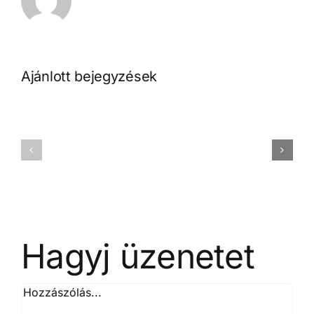
Ajánlott bejegyzések
Palotai
Péter:
Magyar
Leengedni
Dániel:
a
Erőmű
vizet
Hagyj üzenetet
Hozzászólás