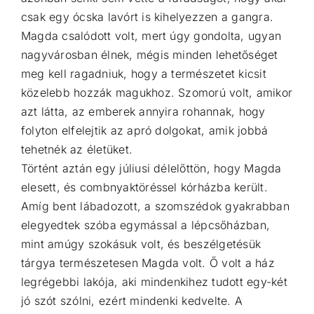
csak egy ócska lavórt is kihelyezzen a gangra.
Magda csalódott volt, mert úgy gondolta, ugyan
nagyvárosban élnek, mégis minden lehetőséget
meg kell ragadniuk, hogy a természetet kicsit
közelebb hozzák magukhoz. Szomorú volt, amikor
azt látta, az emberek annyira rohannak, hogy
folyton elfelejtik az apró dolgokat, amik jobbá
tehetnék az életüket.
Történt aztán egy júliusi délelőttön, hogy Magda
elesett, és combnyaktöréssel kórházba került.
Amíg bent lábadozott, a szomszédok gyakrabban
elegyedtek szóba egymással a lépcsőházban,
mint amúgy szokásuk volt, és beszélgetésük
tárgya természetesen Magda volt. Ő volt a ház
legrégebbi lakója, aki mindenkihez tudott egy-két
jó szót szólni, ezért mindenki kedvelte. A