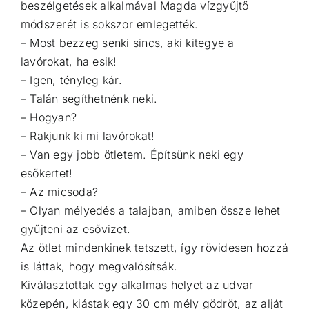
beszélgetések alkalmával Magda vízgyűjtő
módszerét is sokszor emlegették.
– Most bezzeg senki sincs, aki kitegye a
lavórokat, ha esik!
– Igen, tényleg kár.
– Talán segíthetnénk neki.
– Hogyan?
– Rakjunk ki mi lavórokat!
– Van egy jobb ötletem. Építsünk neki egy
esőkertet!
– Az micsoda?
– Olyan mélyedés a talajban, amiben össze lehet
gyűjteni az esővizet.
Az ötlet mindenkinek tetszett, így rövidesen hozzá
is láttak, hogy megvalósítsák.
Kiválasztottak egy alkalmas helyet az udvar
közepén, kiástak egy 30 cm mély gödröt, az alját