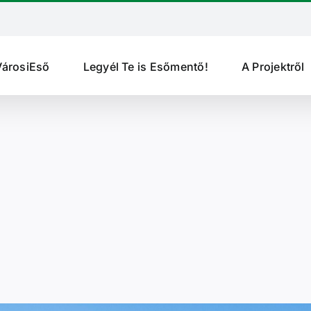
VárosiEső
Legyél Te is Esőmentő!
A Projektről