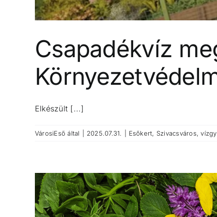
Csapadékvíz meg
Környezetvédelm
Elkészült [...]
VárosiEső
által
|
2025.07.31.
|
Esőkert
,
Szivacsváros
,
vízgy