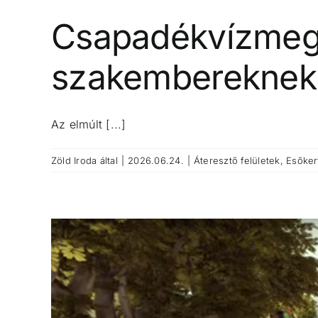
Csapadékvízmegt
szakembereknek
Az elmúlt [...]
Zöld Iroda
által
|
2026.06.24.
|
Áteresztő felületek
,
Esőker