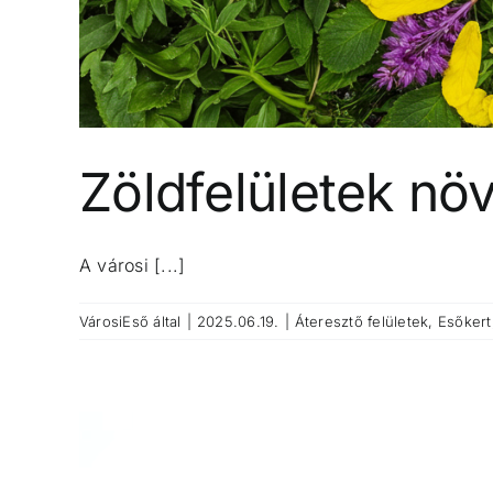
Zöldfelületek nö
A városi [...]
VárosiEső
által
|
2025.06.19.
|
Áteresztő felületek
,
Esőkert