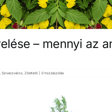
velése – mennyi az a
,
Szivacsváros
,
Zöldtető
|
0 hozzászólás