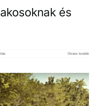
lakosoknak és
ólás
Olvass tovább