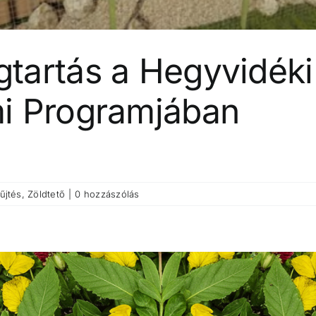
tartás a Hegyvidék
i Programjában
űjtés
,
Zöldtető
|
0 hozzászólás