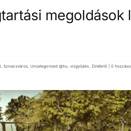
artási megoldások 
t
,
Szivacsváros
,
Uncategorized @hu
,
vízgyűjtés
,
Zöldtető
|
0 hozzász