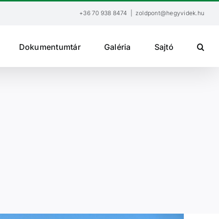
+36 70 938 8474
|
zoldpont@hegyvidek.hu
Dokumentumtár
Galéria
Sajtó