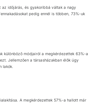
 az időjárás, és gyakoribbá váltak a nagy
 fennakadásokat pedig ennél is többen, 73%-uk
nnak különböző módjairól a megkérdezettek 63%-a
 ezt. Jellemzően a társasházakban élők úgy
n lakók.
ialakítása. A megkérdezettek 57%-a hallott már