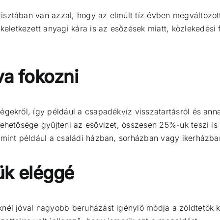
sztában van azzal, hogy az elmúlt tíz évben megváltozott
letkezett anyagi kára is az esőzések miatt, közlekedési
va fokozni
ségekről, így például a csapadékvíz visszatartásról és a
lehetősége gyűjteni az esővizet, összesen 25%-uk teszi is
 mint például a családi házban, sorházban vagy ikerházba
jük eléggé
nél jóval nagyobb beruházást igénylő módja a zöldtetők k