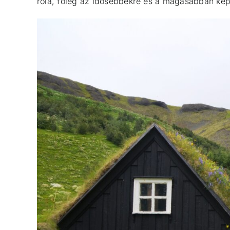
róla, főleg az idősebbekre és a magasabban képz