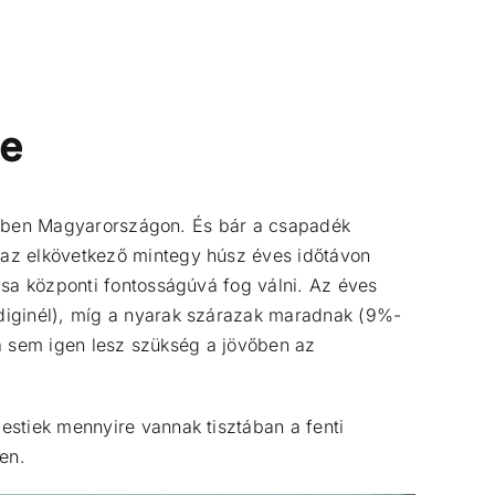
le
jövőben Magyarországon. És bár a csapadék
 az elkövetkező mintegy húsz éves időtávon
ása központi fontosságúvá fog válni. Az éves
diginél), míg a nyarak szárazak maradnak (9%-
cra sem igen lesz szükség a jövőben az
estiek mennyire vannak tisztában a fenti
en.