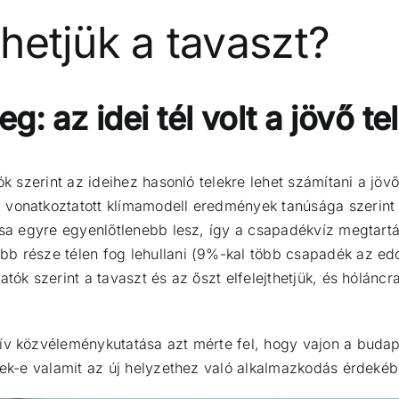
thetjük a tavaszt?
: az idei tél volt a jövő te
tók szerint az ideihez hasonló telekre lehet számítani a 
 vonatkoztatott klímamodell eredmények tanúsága szerint
lása egyre egyenlőtlenebb lesz, így a csapadékvíz megtart
bb része télen fog lehullani (9%-kal több csapadék az ed
atók szerint a tavaszt és az őszt elfelejthetjük, és hólán
ív közvéleménykutatása azt mérte fel, hogy vajon a budap
znek-e valamit az új helyzethez való alkalmazkodás érdekéb