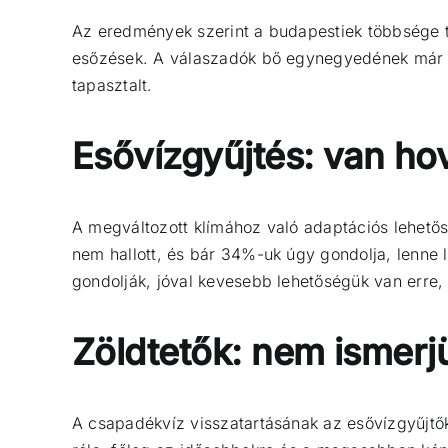
Az eredmények szerint a budapestiek többsége ti
esőzések. A válaszadók bő egynegyedének már ke
tapasztalt.
Esővízgyűjtés: van ho
A megváltozott klímához való adaptációs lehető
nem hallott, és bár 34%-uk úgy gondolja, lenne 
gondolják, jóval kevesebb lehetőségük van erre,
Zöldtetők: nem ismer
A csapadékvíz visszatartásának az esővízgyűjtők