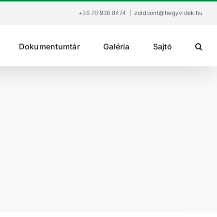
+36 70 938 8474
|
zoldpont@hegyvidek.hu
Dokumentumtár
Galéria
Sajtó