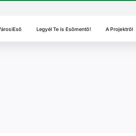
VárosiEső
Legyél Te is Esőmentő!
A Projektről