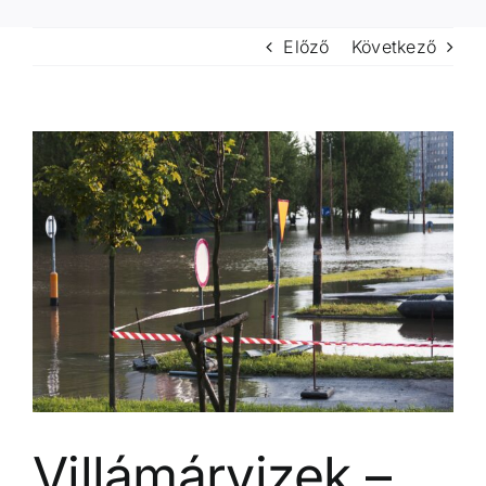
Előző
Következő
View
Larger
Image
Villámárvizek –