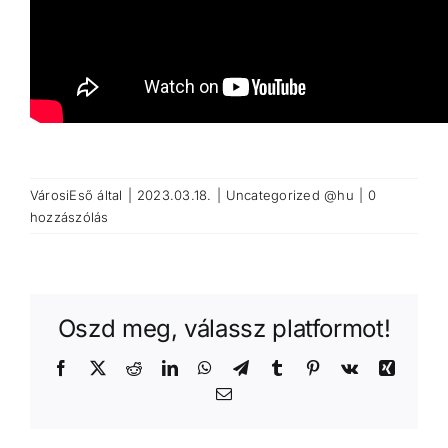
VárosiEső
által
|
2023.03.18.
|
Uncategorized @hu
|
0
hozzászólás
Oszd meg, válassz platformot!
Facebook
X
Reddit
LinkedIn
WhatsApp
Telegram
Tumblr
Pinterest
Vk
Xing
Email: