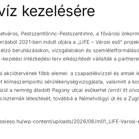
víz kezelésére
betváros, Pestszentlőrinc-Pestszentimre, a fővárosi önko
ásból 2021-ben indult útjára a „LIFE – Városi eső” projek
 célzó beruházásokon, vizsgálatokon és szemléletformáláson
zelési intézkedési terv elkészítését vállalták a partnere
ési akciótervének főbb elemei: a csapadékvízzel és annak 
let klímaszempontú sérülékenységvizsgálata, valamint a k
zül a nemrég átadott Pagony utcai esőkertet
(erről
itt
olv
i ciszternák létesítését, továbbá a Németvölgyi út és a Zugl
osieso.hu/wp-content/uploads/2026/06/m01_LIFE-Varosi