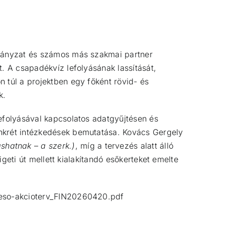
rmányzat és számos más szakmai partner
t. A csapadékvíz lefolyásának lassítását,
 túl a projektben egy főként rövid- és
k.
lefolyásával kapcsolatos adatgyűjtésen és
onkrét intézkedések bemutatása. Kovács Gergely
ashatnak
–
a szerk.)
, míg a tervezés alatt álló
igeti út mellett kialakítandó esőkerteket emelte
-eso-akcioterv_FIN20260420.pdf