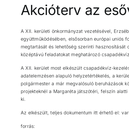
Akcióterv az eső
A XII. kerületi önkormányzat vezetésével, Erzsé
együttműködésében, elsősorban európai uniós forr
megtartását és lehetőség szerinti hasznosítását
középtávú feladatokat meghatározó csapadékvíz-ke
A XII. kerület most elkészült csapadékvíz-kezel
adatelemzésen alapuló helyzetértékelés, a kerü
polgármester a már megvalósuló beruházások kö
projekteknél a Margaréta játszótéri, felszín alatt
ki.
Az elkészült, teljes dokumentum itt érhető el:
var
forrás: