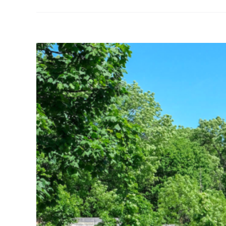
View
Larger
Image