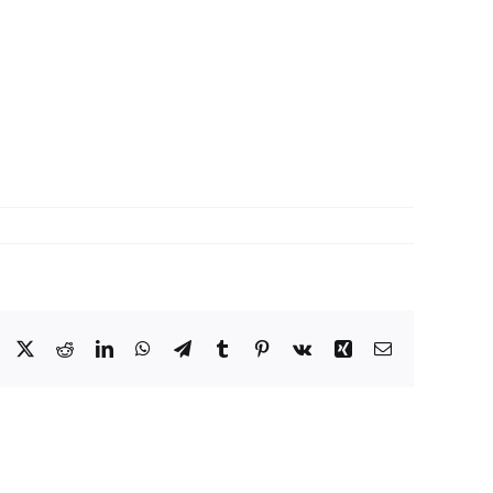
Facebook
X
Reddit
LinkedIn
WhatsApp
Telegram
Tumblr
Pinterest
Vk
Xing
Email: