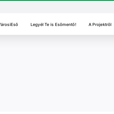
VárosiEső
Legyél Te is Esőmentő!
A Projektről