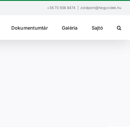
+36 70 938 8474
|
zoldpont@hegyvidek.hu
Dokumentumtár
Galéria
Sajtó