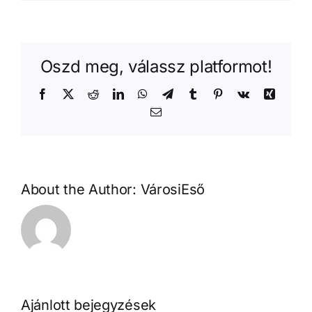
Oszd meg, válassz platformot!
Facebook
X
Reddit
LinkedIn
WhatsApp
Telegram
Tumblr
Pinterest
Vk
Xing
Email:
About the Author:
VárosiEső
Ajánlott bejegyzések