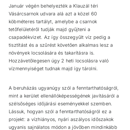
Január végén behelyezték a Klauzál téri
Vásárcsarnok udvara alá azt a közel 60
köbméteres tartályt, amelybe a csarnok
tetőfelületéről tudják majd gyűjteni a
csapadékvizet. Az így összegyűlt víz pedig a
tisztítást és a szűrést követően alkalmas lesz a
növények locsolására és takarításra is.
Hozzávetőlegesen úgy 2 heti locsolásra való
vízmennyiséget tudnak majd így tárolni.
A beruházás ugyanúgy szól a fenntarthatóságról,
mint a kerület ellenállóképességének javításáról a
szélsőséges időjárási eseményekkel szemben.
Lássuk, hogyan szól a fenntarthatóságról ez a
projekt: a vízhiányos, nyári aszályos időszakok
ugyanis sajnálatos módon a jövőben mindinkább