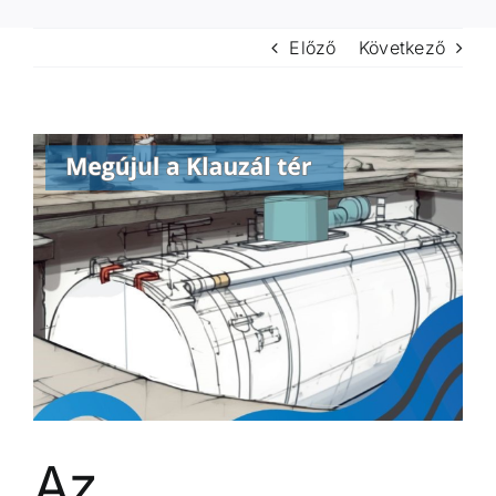
Előző
Következő
View
Larger
Image
Az