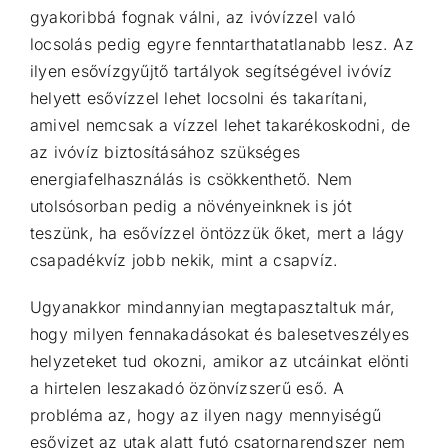
gyakoribbá fognak válni, az ivóvízzel való
locsolás pedig egyre fenntarthatatlanabb lesz. Az
ilyen esővízgyűjtő tartályok segítségével ivóvíz
helyett esővízzel lehet locsolni és takarítani,
amivel nemcsak a vízzel lehet takarékoskodni, de
az ivóvíz biztosításához szükséges
energiafelhasználás is csökkenthető. Nem
utolsósorban pedig a növényeinknek is jót
teszünk, ha esővízzel öntözzük őket, mert a lágy
csapadékvíz jobb nekik, mint a csapvíz.
Ugyanakkor mindannyian megtapasztaltuk már,
hogy milyen f
enna
kadásokat és balesetveszélyes
helyzeteket tud okozni, amikor az utcáinkat elönti
a hirtelen leszakadó özönvízszerű eső. A
probléma az, hogy az ilyen nagy mennyiségű
esővizet az utak alatt futó csatornarendszer nem