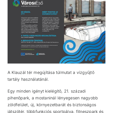
A Klauzál tér megújítása túlmutat a vízgyűjtő
tartály használatánál.
Egy minden igényt kielégítő, 21. századi
pihenőpark, a mostaninál lényegesen nagyobb
zöldfelület, új, környezetbarát és biztonságos
játszótér, többfunkciós sportpálya, fitneszpark és