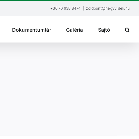
+36 70 938 8474
|
zoldpont@hegyvidek.hu
Dokumentumtár
Galéria
Sajtó