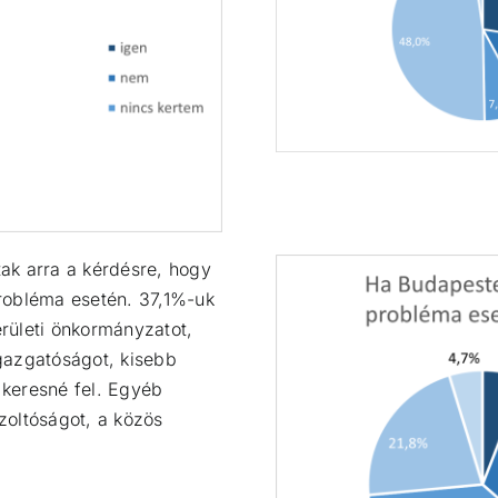
ak arra a kérdésre, hogy
robléma esetén. 37,1%-uk
rületi önkormányzatot,
gazgatóságot, kisebb
keresné fel. Egyéb
űzoltóságot, a közös