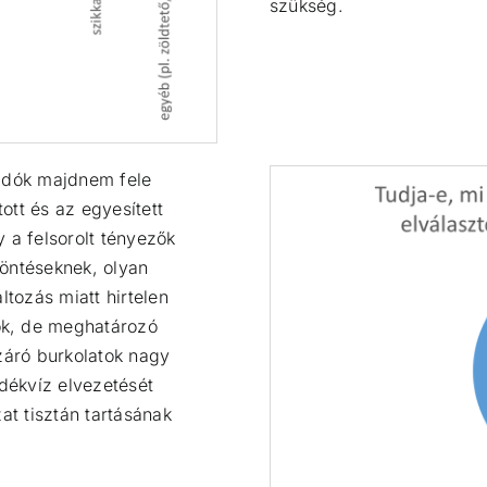
szükség.
zadók majdnem fele
ott és az egyesített
 a felsorolt tényezők
löntéseknek, olyan
ltozás miatt hirtelen
ók, de meghatározó
záró burkolatok nagy
adékvíz elvezetését
at tisztán tartásának