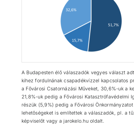
A Budapesten élő válaszadók vegyes választ adt
kihez fordulnának csapadékvízzel kapcsolatos p
a Fővárosi Csatornázási Műveket, 30,6%-uk a ke
21,8%-uk pedig a Fővárosi Katasztrófavédelmi I
részük (5,9%) pedig a Fővárosi Önkormányzatot 
lehetőségeket is említettek a válaszadók, pl. a t
képviselőt vagy a jarokelo.hu oldalt.