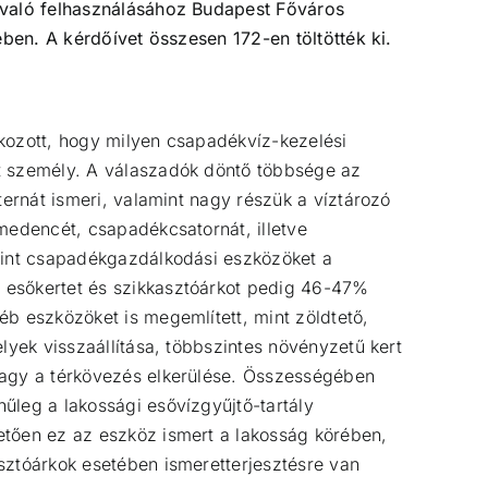
 való felhasználásához Budapest Főváros
ben. A kérdőívet összesen 172-en töltötték ki.
kozott, hogy milyen csapadékvíz-kezelési
t személy. A válaszadók döntő többsége az
zternát ismeri, valamint nagy részük a víztározó
 medencét, csapadékcsatornát, illetve
 mint csapadékgazdálkodási eszközöket a
esőkertet és szikkasztóárkot pedig 46-47%
éb eszközöket is megemlített, mint zöldtető,
elyek visszaállítása, többszintes növényzetű kert
vagy a térkövezés elkerülése. Összességében
űleg a lakossági esővízgyűjtő-tartály
etően ez az eszköz ismert a lakosság körében,
sztóárkok esetében ismeretterjesztésre van