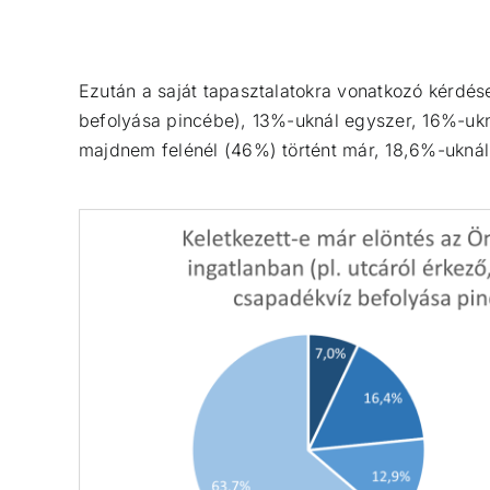
Ezután a saját tapasztalatokra vonatkozó kérdés
befolyása pincébe), 13%-uknál egyszer, 16%-ukn
majdnem felénél (46%) történt már, 18,6%-uknál