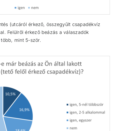
ntés (utcáról érkező, összegyűlt csapadékvíz
l. Felülről érkező beázás a válaszadók
több, mint 5-ször.