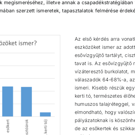
k megismeréséhez, illetve annak a csapadékstratégiában
mában szerzett ismeretek, tapasztalatok felmérése érdeké
Az első kérdés arra vonat
eszközöket ismer az adot
esővízgyűjtő tartályt, cis
tavat is. Az esővízgyűjtő
vízáteresztő burkolatot,
válaszadók 64-68%-a, az 
ismeri. Kisebb részük egy
kerti tó, természetes élőh
humuszos talajréteggel, 
elmondható, hogy valószín
pályázatoknak is köszönh
de az esőkertek és szikka