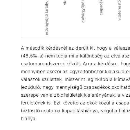
A második kérdésnél az derült ki, hogy a válas
(48,5%-a) nem tudja mi a különbség az elválaszt
csatornarendszerek között. Arra a kérdésre, hogy
mennyiben okozói az egyre többször kialakuló e
válaszok születtek, miszerint leginkább a klímavá
lezúduló, nagy mennyiségű csapadékok okolhat
szerepe van a zöldfelületek kis arányának, a víz
területének is. Ezt követte az okok közül a csap
biztosító csatorna kapacitáshiánya, végül a hálóz
hiánya.