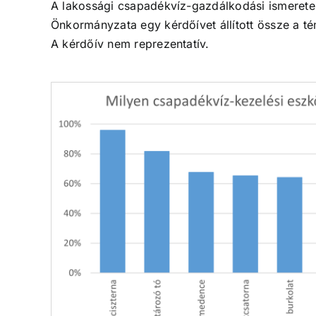
A lakossági csapadékvíz-gazdálkodási ismerete
Önkormányzata egy kérdőívet állított össze a té
A kérdőív nem reprezentatív.