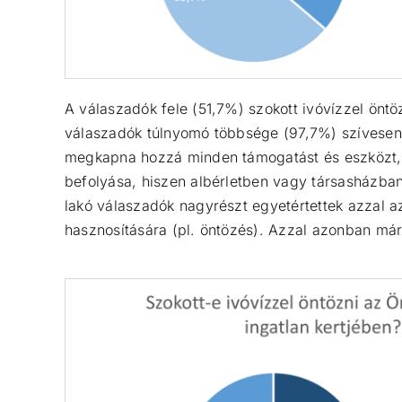
A válaszadók fele (51,7%) szokott ivóvízzel önt
válaszadók túlnyomó többsége (97,7%) szívesen 
megkapna hozzá minden támogatást és eszközt, 7,
befolyása, hiszen albérletben vagy társasházban
lakó válaszadók nagyrészt egyetértettek azzal az
hasznosítására (pl. öntözés). Azzal azonban már 