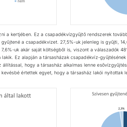
özni a kertjében. Ez a csapadékvízgyűjtő rendszerek tová
gyűjtené a csapadékvizet. 27,5%-uk jelenleg is gyűjti, 1
6%-uk akár saját költségből is, viszont a válaszadók 48%-
 lakik. Ez alapján a társasházak csapadékvíz-gyűjtésének 
 állítással, hogy a társasház alkalmas lenne esővízgyűjtésr
kevésbé értettek egyet, hogy a társasház lakói nyitottak l