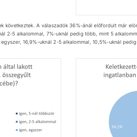
ek következtek. A válaszadók 36%-ánál előfordult már elö
ál 2-5 alkalommal, 7%-uknál pedig több, mint 5 alkalomma
 egyszer, 16,9%-uknál 2-5 alkalommal, 10,5%-uknál pedig 