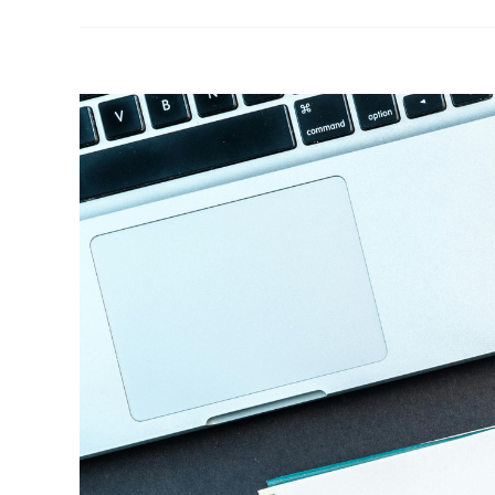
View
Larger
Image