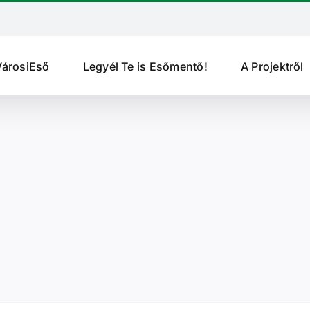
VárosiEső
Legyél Te is Esőmentő!
A Projektről