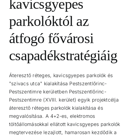
kavicsgyepes
parkolóktól az
átfogó fővárosi
csapadékstratégiáig
Áteresztő réteges, kavicsgyepes parkolók és
"szivacs utca" kialakítása Pestszentlőrinc-
Pestszentimre kerületben Pestszentlőrinc-
Pestszentimre (XVIII. kerület) egyik projektcélja
áteresztő réteges parkolók kialakítása és
megvalósítása. A 4+2-es, elektromos
töltőállomásokkal ellátott kavicsgyepes parkolók
megtervezése lezajlott, hamarosan kezdődik a