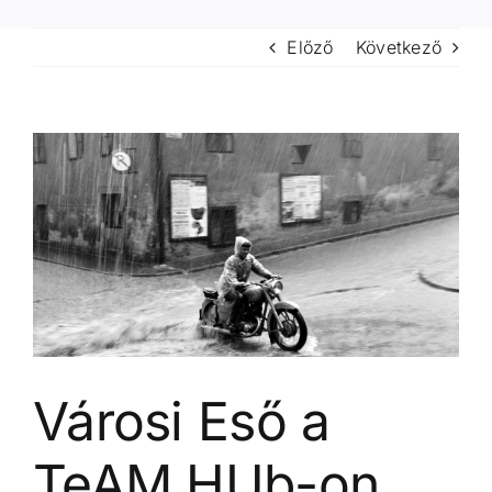
Előző
Következő
View
Larger
Image
Városi Eső a
TeAM HUb-on