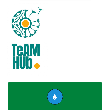
Ide sorolhatók
például