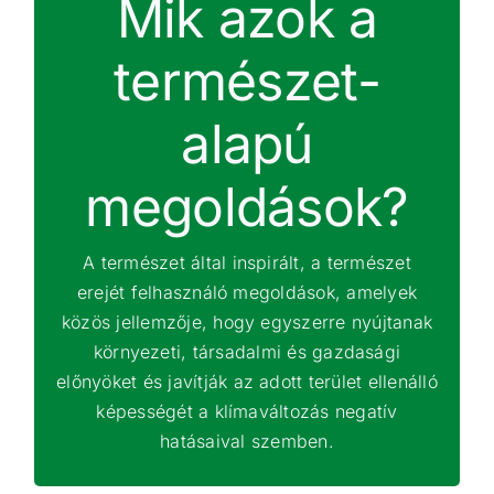
Mik azok a
a természetes vízmegtartási megoldások
(így a csapadékvíz helyben szikkasztása
természet-
gyepes árokban csővezeték rendszer
kiépítése helyett, vagy a belvizes területek
alapú
talajvízpótló-képességének hasznosítása
öntözőrendszer kiépítése helyett;
megoldások?
vízszigetelő helyett vízáteresztő burkolatok
alkalmazása; esőkert létrehozása) vagy
egyéb, mesterséges, de a biodiverzitás
A természet által inspirált, a természet
szempontjait maximálisan figyelembe vevő,
erejét felhasználó megoldások, amelyek
közös jellemzője, hogy egyszerre nyújtanak
a levegőminőség javítását, zajcsökkentést
és hőszigethatás mérséklését egyaránt
környezeti, társadalmi és gazdasági
előnyöket és javítják az adott terület ellenálló
szolgáló városi zöldfelületek, vadvirágos
rétek, zöldfalak, zöldtetők kialakítása.
képességét a klímaváltozás negatív
hatásaival szemben.