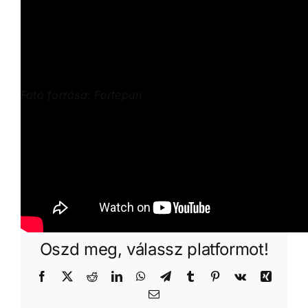
Fotó forrása: Fortepan
VárosiEső
által
|
2024.03.13.
|
Uncategorized @hu
|
0
hozzászólás
Oszd meg, válassz platformot!
Facebook
X
Reddit
LinkedIn
WhatsApp
Telegram
Tumblr
Pinterest
Vk
Xing
Email: