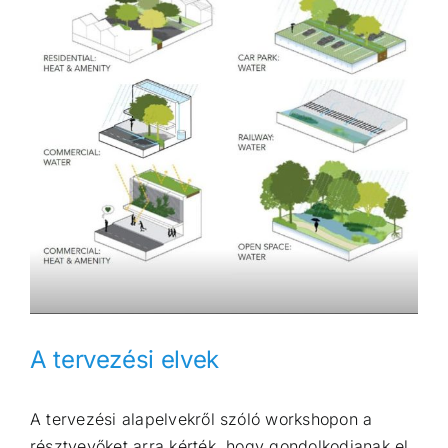
A tervezési elvek
A tervezési alapelvekről szóló workshopon a
résztvevőket arra kérték, hogy gondolkodjanak el