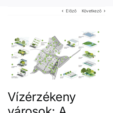
Előző
Következő
View
Larger
Image
Vízérzékeny
városok: A