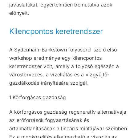
javaslatokat, egyértelműen bemutatva azok
előnyeit.
Kilencpontos keretrendszer
A Sydenham-Bankstown folyosóról szóló első
workshop eredménye egy kilencpontos
keretrendszer volt, amely a folyosó egészén a
várostervezés, a vízellátás és a vízgyűjtő-
gazdálkodás irányítására szolgál.
1.Körforgásos gazdaság
A körforgásos gazdaság regeneratív alternatívája
az erőforrások fogyasztásának és
ártalmatlanításának a lineáris mintájával szemben.
Ez a megközelítés alkalmazható a vízre és az