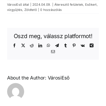
VárosiEső
által
|
2024.04.09.
|
Áteresztő felületek
,
Esőkert
,
vízgyűjtés
,
Zöldtető
|
0 hozzászólás
Oszd meg, válassz platformot!
Facebook
X
Reddit
LinkedIn
WhatsApp
Telegram
Tumblr
Pinterest
Vk
Xing
Email:
About the Author:
VárosiEső