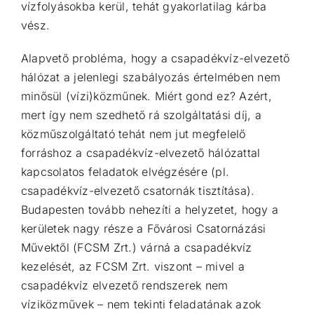
vízfolyásokba kerül, tehát gyakorlatilag
kárba
vész.
Alapvető probléma, hogy a csapadékvíz-elvezető
hálózat a jelenlegi szabályozás értelmében nem
minősül (vízi)közműnek. Miért gond ez? Azért,
mert így nem szedhető rá szolgáltatási díj, a
közműszolgáltató tehát nem jut megfelelő
forráshoz a csapadékvíz-elvezető hálózattal
kapcsolatos
feladatok elvégzésére (pl.
csapadékvíz-elvezető csatornák tisztítása).
Budapesten tovább nehezíti a
helyzetet, hogy a
kerületek nagy része a Fővárosi Csatornázási
Művektől (FCSM Zrt.) várná a
csapadékvíz
kezelését, az FCSM Zrt. viszont – mivel a
csapadékvíz elvezető rendszerek nem
víziközművek – nem tekinti feladatának azok