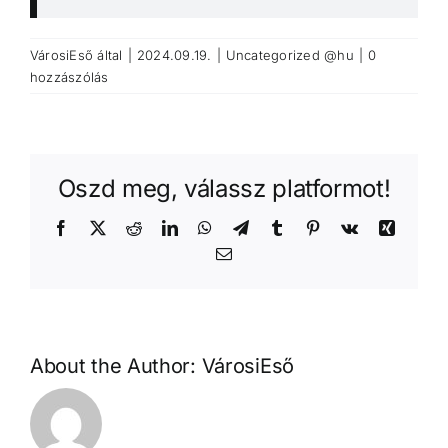
VárosiEső
által
|
2024.09.19.
|
Uncategorized @hu
|
0
hozzászólás
Oszd meg, válassz platformot!
Facebook
X
Reddit
LinkedIn
WhatsApp
Telegram
Tumblr
Pinterest
Vk
Xing
Email:
About the Author:
VárosiEső