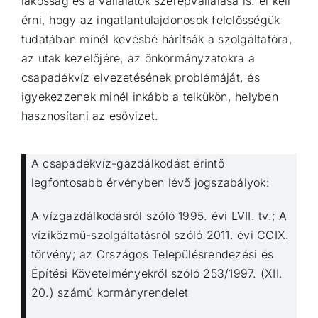
lakosság és a vállalatok
szerepvállalása is: el kell
érni, hogy az ingatlantulajdonosok felelősségük
tudatában minél kevésbé
hárítsák a szolgáltatóra,
az utak kezelőjére, az önkormányzatokra a
csapadékvíz elvezetésének
problémáját, és
igyekezzenek minél inkább a telkükön, helyben
hasznosítani az esővizet.
A csapadékvíz-gazdálkodást érintő
legfontosabb érvényben lévő jogszabályok:
A vízgazdálkodásról
szóló 1995. évi LVII. tv.; A
víziközmű-szolgáltatásról szóló 2011. évi CCIX.
törvény; az Országos
Településrendezési és
Építési Követelményekről szóló 253/1997. (XII.
20.) számú kormányrendelet