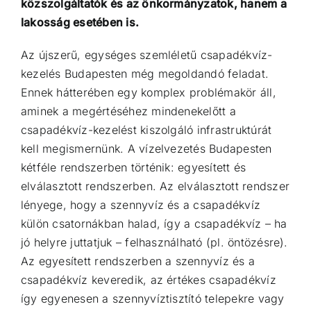
közszolgáltatók és az önkormányzatok, hanem a
lakosság esetében is.
Az újszerű, egységes szemléletű csapadékvíz-
kezelés Budapesten még megoldandó feladat.
Ennek
hátterében egy komplex problémakör áll,
aminek a megértéséhez mindenekelőtt a
csapadékvíz-
kezelést kiszolgáló infrastruktúrát
kell megismernünk. A vízelvezetés Budapesten
kétféle rendszerben
történik: egyesített és
elválasztott rendszerben. Az elválasztott rendszer
lényege, hogy a szennyvíz és
a csapadékvíz
külön csatornákban halad, így a csapadékvíz – ha
jó helyre juttatjuk – felhasználható
(pl. öntözésre).
Az egyesített rendszerben a szennyvíz és a
csapadékvíz keveredik, az értékes
csapadékvíz
így egyenesen a szennyvíztisztító telepekre vagy