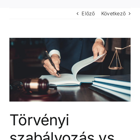
Előző
Következő
View
Larger
Image
Törvényi
szabályozás vs.