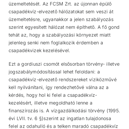
üzemeltetését. Az FCSM Zrt. az újonnan épülő
csapadékvíz-elvezető hálózatokat sem veszi át
üzemeltetésre, ugyanakkor a jelen szabályozás
szerint
egyesített hálózat nem építhető. A fő gond
tehát az, hogy a szabályozási környezet miatt
jelenleg
senki nem foglalkozik érdemben a
csapadékvizek kezelésével.
Ezt a gordiuszi csomót elsősorban törvény- illetve
jogszabálymódosítással lehet feloldani: a
csapadékvíz-elvezető rendszereket víziközművé
kell nyilvánítani, így rendezhetővé válna az a
kérdés,
hogy hol ki felel a csapadékvíz-
kezelésért, illetve megoldható lenne a
finanszírozás is. A
vízgazdálkodási törvény (1995.
évi LVII. tv. 6 §)szerint az ingatlan tulajdonosa
felel az odahulló és a
telken maradó csapadékvíz