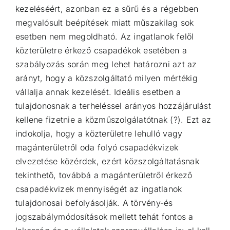
kezeléséért, azonban ez a sűrű és a régebben
megvalósult beépítések
miatt műszakilag sok
esetben nem megoldható. Az ingatlanok felől
közterületre érkező csapadékok
esetében a
szabályozás során meg lehet határozni azt az
arányt, hogy a közszolgáltató milyen
mértékig
vállalja annak kezelését. Ideális esetben a
tulajdonosnak a terheléssel arányos hozzájárulást
kellene fizetnie a közműszolgálatótnak (?). Ezt az
indokolja, hogy a közterületre lehulló vagy
magánterületről oda folyó csapadékvizek
elvezetése közérdek, ezért közszolgáltatásnak
tekinthető,
továbbá a magánterületről érkező
csapadékvizek mennyiségét az ingatlanok
tulajdonosai
befolyásolják. A törvény-és
jogszabálymódosítások mellett tehát fontos a