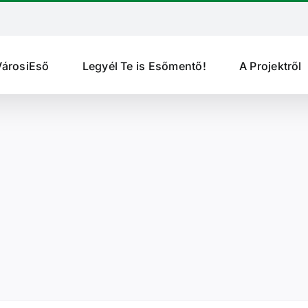
VárosiEső
Legyél Te is Esőmentő!
A Projektről