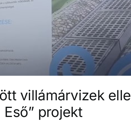
ött villámárvizek elle
Eső” projekt