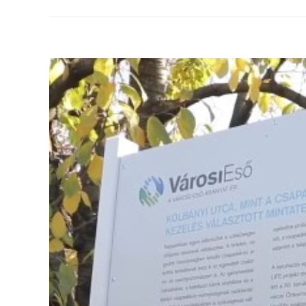
View
Larger
Image