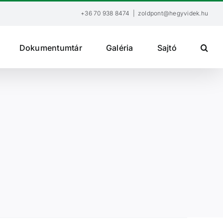
+36 70 938 8474
|
zoldpont@hegyvidek.hu
Dokumentumtár
Galéria
Sajtó