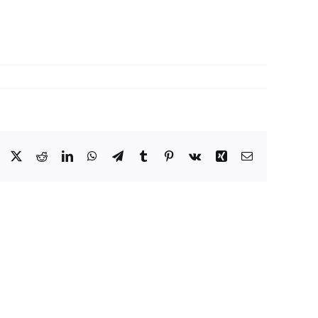
Facebook
X
Reddit
LinkedIn
WhatsApp
Telegram
Tumblr
Pinterest
Vk
Xing
Email: