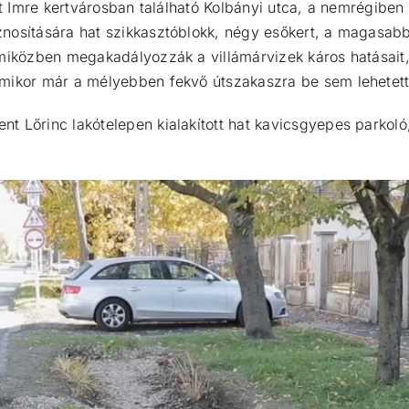
nt Imre kertvárosban található Kolbányi utca, a nemrégiben
nosítására hat szikkasztóblokk, négy esőkert, a magasabb
 miközben megakadályozzák a villámárvizek káros hatásait
amikor már a mélyebben fekvő útszakaszra be sem lehetett
t Lőrinc lakótelepen kialakított hat kavicsgyepes parkoló