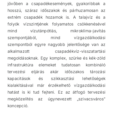
jövőben a csapadékesemények, gyakoribbak a
hosszú, száraz időszakok és párhuzamosan az
extrém csapadék hozamok is. A talajvíz és a
folyók vízszintjének folyamatos csökkenésével
mind vízutánpótlás, mikroklíma-javítás
szempontjából, mind vízgazdálkodási
szempontból egyre nagyobb jelentősége van az
alkalmazott csapadékvíz-visszatartási
megoldásoknak. Egy komplex, szürke és kék-zöld
infrastruktúra elemeket tudatosan kombináló
tervezési eljárás akár időszakos tározási
kapacitások és szikkasztási lehetőségek
kialakításával már érzékelhető vízgazdálkodási
hatást is ki tud fejteni. Ez az átfogó tervezési
megközelítés az úgynevezett „szivacsváros”
koncepció.