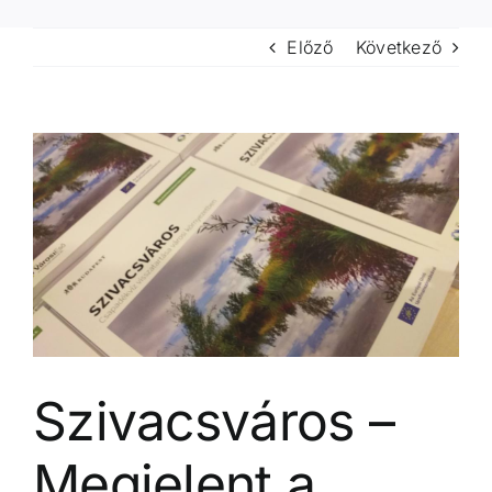
Előző
Következő
View
Larger
Image
Szivacsváros –
Megjelent a