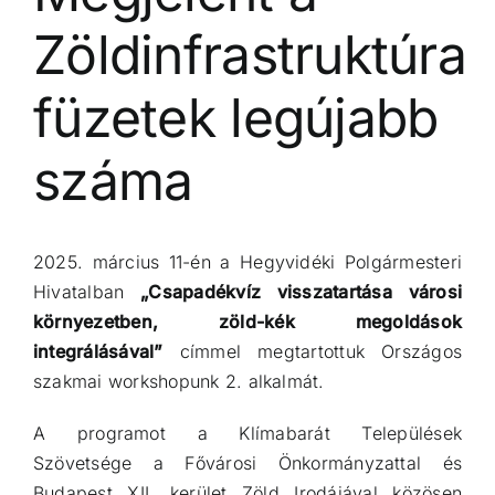
Zöldinfrastruktúra
füzetek legújabb
száma
2025. március 11-én a Hegyvidéki Polgármesteri
Hivatalban
„Csapadékvíz visszatartása városi
környezetben, zöld-kék megoldások
integrálásával”
címmel megtartottuk Országos
szakmai workshopunk 2. alkalmát.
A programot a Klímabarát Települések
Szövetsége a Fővárosi Önkormányzattal és
Budapest XII. kerület
Zöld Irodájával közösen