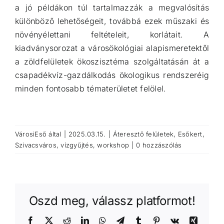
a jó példákon túl tartalmazzák a megvalósítás
különböző lehetőségeit, továbbá ezek műszaki és
növényélettan​i feltételeit, korlátait. A
kiadványsorozat a városökológiai alapismeretektől
a zöldfelületek ökoszisztéma szolgáltatásán át a
csapadékvíz-gazdálkodás ökologikus rendszeréig
minden fontosabb tématerületet felölel.
VárosiEső
által
|
2025.03.15.
|
Áteresztő felületek
,
Esőkert
,
Szivacsváros
,
vízgyűjtés
,
workshop
|
0 hozzászólás
Oszd meg, válassz platformot!
Facebook
X
Reddit
LinkedIn
WhatsApp
Telegram
Tumblr
Pinterest
Vk
Xing